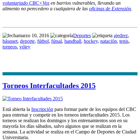
voluntariado CBC+Vos
en barrios vulnerables, llevando un
alimento no perecedero a cualquiera de las
oficinas de Extensión
.
marzo 10, 2016
Deportes
ajedrez
,
básquet
,
deporte
,
fútbol
,
fútsal
,
handball
,
hockey
,
natación
,
tenis
,
torneos
,
vóley
Torneos Interfacultades 2015
Está abierta la
Inscripción
para formar parte de los equipos del CBC
para entrenar y competir en los torneos interfacultades 2015. Los
torneos se realizan los domingos y los entrenamientos son en su
mayoría los días sábados, salvo algunos que se realizan en la
semana. La actividad se realiza en el Campo de Deportes de Ciudad
Universitaria.