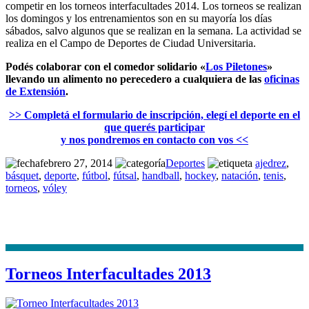
competir en los torneos interfacultades 2014. Los torneos se realizan
los domingos y los entrenamientos son en su mayoría los días
sábados, salvo algunos que se realizan en la semana. La actividad se
realiza en el Campo de Deportes de Ciudad Universitaria.
Podés colaborar con el comedor solidario «
Los Piletones
»
llevando un alimento no perecedero a cualquiera de las
oficinas
de Extensión
.
>> Completá el formulario de inscripción, elegí el deporte en el
que querés participar
y nos pondremos en contacto con vos <<
febrero 27, 2014
Deportes
ajedrez
,
básquet
,
deporte
,
fútbol
,
fútsal
,
handball
,
hockey
,
natación
,
tenis
,
torneos
,
vóley
Torneos Interfacultades 2013