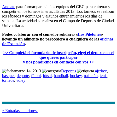
Anotate
para formar parte de los equipos del CBC para entrenar y
competir en los torneos interfacultades 2013. Los torneos se realizan
los sábados y domingos y algunos entrenamientos los días de
semana. La actividad se realiza en el Campo de Deportes de Ciudad
Universitaria.
Podés colaborar con el comedor solidario «
Los Piletones
»
llevando un alimento no perecedero a cualquiera de las
oficinas
de Extensión
.
>> Completá el formulario de inscripción, elegí el deporte en el
que querés participar
y nos pondremos en contacto con vos <<
marzo 14, 2013
Deportes
ajedrez
,
básquet
,
deporte
,
fútbol
,
fútsal
,
handball
,
hockey
,
natación
,
tenis
,
torneos
,
vóley
« Entradas anteriores |