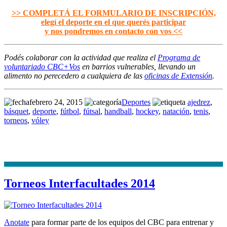
>> COMPLETÁ EL FORMULARIO DE INSCRIPCIÓN,
elegí el deporte en el que querés participar
y nos pondremos en contacto con vos <<
Podés colaborar con la actividad que realiza el
Programa de
voluntariado CBC+Vos
en barrios vulnerables, llevando un
alimento no perecedero a cualquiera de las
oficinas de Extensión
.
febrero 24, 2015
Deportes
ajedrez
,
básquet
,
deporte
,
fútbol
,
fútsal
,
handball
,
hockey
,
natación
,
tenis
,
torneos
,
vóley
Torneos Interfacultades 2014
Anotate
para formar parte de los equipos del CBC para entrenar y