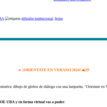
UBA
difusión institucional
,
ferias
☀️​
¡ORIENTATE EN VERANO 2024!
🌊😎​
a DOE UBA y en forma virtual vas a poder
: